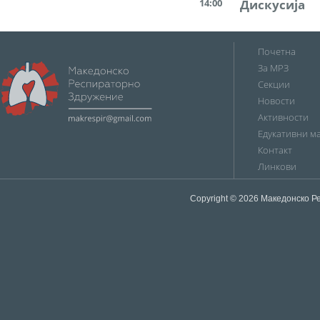
14:00
Дискусија
Почетна
За МРЗ
Секции
Новости
Активности
Едукативни м
Контакт
Линкови
Copyright © 2026
Македонско Ре