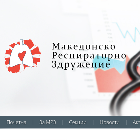
Почетна
За МРЗ
Секции
Новости
Ак