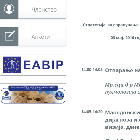
Членство
„Стратегија за справување
Анкети
03 мај, 2016 год. 1
14:00-14:05
Отварање на
Мр.сци.д-р М
пулмологија и
14:05-14:20
Македонски 
дијагноза и
визија, ден