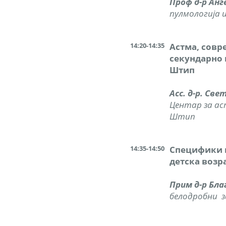
Проф д-р Анг
пулмологија и
14:20-14:35
Астма, совр
секундарно 
Штип
Асс. д-р. Св
Центар за ас
Штип
14:35-14:50
Специфики н
детска возр
Прим д-р Бл
белодробни з