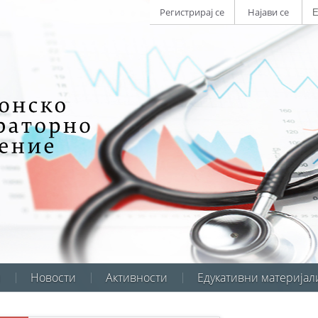
Регистрирај се
Најави се
и
Новости
Активности
Едукативни материјал