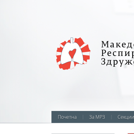
Почетна
За МРЗ
Секци