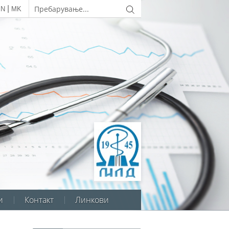
|
EN
MK
и
Контакт
Линкови